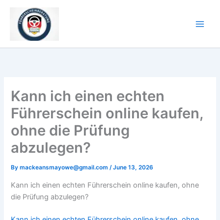
Skip
to
content
Kann ich einen echten
Führerschein online kaufen,
ohne die Prüfung
abzulegen?
By
mackeansmayowe@gmail.com
/
June 13, 2026
Kann ich einen echten Führerschein online kaufen, ohne
die Prüfung abzulegen?
Kann ich einen echten Führerschein online kaufen, ohne